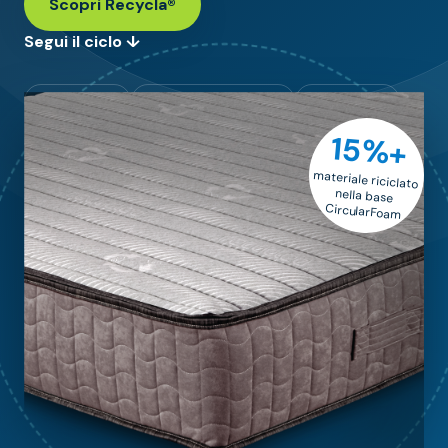
Scopri Recycla®
Segui il ciclo ↓
PET riciclato
Poliestere rigenerato
Made in Italy
15%+
materiale riciclato
nella base
CircularFoam